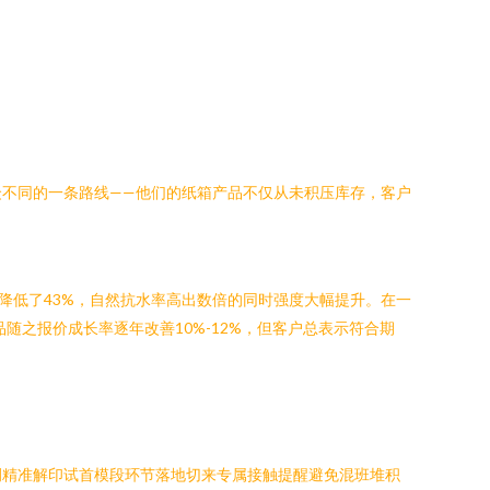
不同的一条路线——他们的纸箱产品不仅从未积压库存，客户
降低了43%，自然抗水率高出数倍的同时强度大幅提升。在一
随之报价成长率逐年改善10%-12%，但客户总表示符合期
侧精准解印试首模段环节落地切来专属接触提醒避免混班堆积