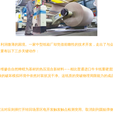
、利润微薄的困境。一家中型纸箱厂却凭借前瞻性的技术开发，走出了与众
主要有以下三步关键动作：
维掺合自然蜂蜡为基材的热压混合新材料——相比普通进口牛卡纸重硬度
放的破坏模拟环境中依然封装状况干净。这纸质的突破物理局限能力的成品
技法对应则择打开转回场景区电开发触发触点检测突用。取消刻列圆贴弹