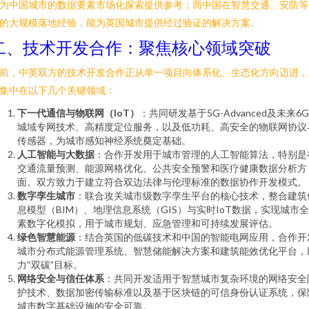
为中国城市的数据要素市场化探索提供参考；而中国在智慧交通、安防等
的大规模落地经验，能为英国城市提供经过验证的解决方案。
二、技术开发合作：聚焦核心领域突破
前，中英双方的技术开发合作正从单一项目向体系化、生态化方向迈进，
集中在以下几个关键领域：
下一代通信与物联网（IoT）
：共同研发基于5G-Advanced及未来6
城域专网技术、高精度定位服务，以及低功耗、高安全的物联网协议
传感器，为城市感知神经系统奠定基础。
人工智能与大数据
：合作开发用于城市管理的人工智能算法，特别是
交通流量预测、能源网格优化、公共安全预警和医疗健康数据分析方
面。双方致力于建立符合双边法律与伦理标准的数据协作开发模式。
数字孪生城市
：联合攻关城市级数字孪生平台的核心技术，整合建筑
息模型（BIM）、地理信息系统（GIS）与实时IoT数据，实现城市
素数字化模拟，用于城市规划、应急管理和可持续发展评估。
绿色智慧能源
：结合英国的低碳技术和中国的智能电网应用，合作开
城市分布式能源管理系统、智慧储能解决方案和建筑能效优化平台，
力“双碳”目标。
网络安全与信任体系
：共同开发适用于智慧城市复杂环境的网络安全
护技术、数据加密传输标准以及基于区块链的可信身份认证系统，保
城市数字基础设施的安全可靠。